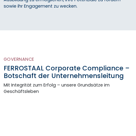
sowie ihr Engagement zu wecken.
GOVERNANCE
FERROSTAAL Corporate Compliance –
Botschaft der Unternehmensleitung
Mit Integrität zum Erfolg – unsere Grundsätze im
Geschäftsleben
Die FERROSTAAL-Gruppe ist mit ihren verschiedenen
Geschäftsbereichen ein international tätiges
Unternehmen, das auf eine lange Tradition zurückblickt.
Die gesellschaftliche Verantwortung gegenüber den
Mitarbeitenden und Geschäftspartnern, Kunden und
Kapitalgebern sowie der Öffentlichkeit war und ist für uns